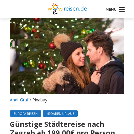
MENU
Andi_Graf
/ Pixabay
EUROPA REISEN
KROATIEN URLAUB
Günstige Städtereise nach
Zagreb ab 199,00€ pro Person