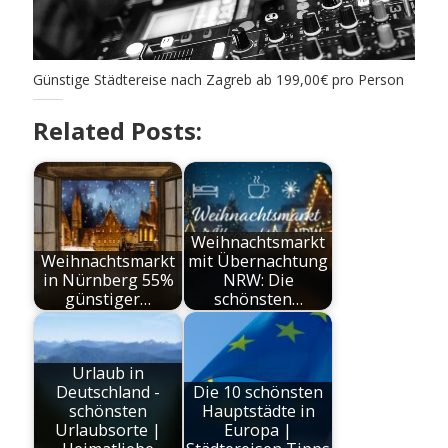
Günstige Städtereise nach Zagreb ab 199,00€ pro Person
Related Posts:
Weihnachtsmarkt
Weihnachtsmarkt
mit Übernachtung
in Nürnberg 55%
NRW: Die
günstiger…
schönsten…
Urlaub in
Deutschland -
Die 10 schönsten
schönsten
Hauptstädte in
Urlaubsorte |
Europa |