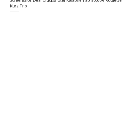
Screenshot Deal Glückshotel Kalabrien ab 90,00€ Roulette
Kurz Trip