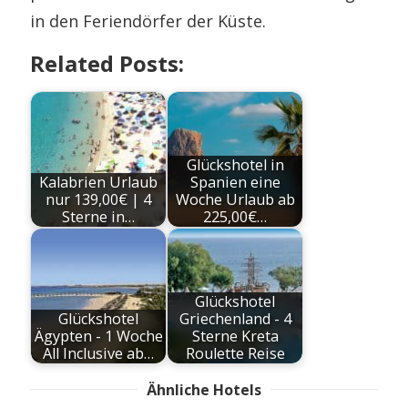
in den Feriendörfer der Küste.
Related Posts:
Glückshotel in
Kalabrien Urlaub
Spanien eine
nur 139,00€ | 4
Woche Urlaub ab
Sterne in…
225,00€…
Glückshotel
Glückshotel
Griechenland - 4
Ägypten - 1 Woche
Sterne Kreta
All Inclusive ab…
Roulette Reise
Ähnliche Hotels