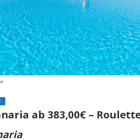
se
B
naria ab 383,00€ – Roulette
naria