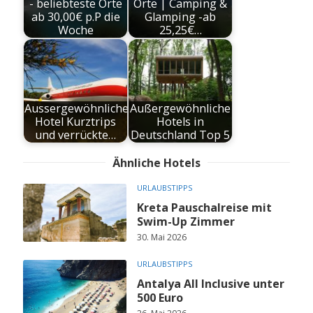
- beliebteste Orte
Orte | Camping &
ab 30,00€ p.P die
Glamping -ab
Woche
25,25€…
Aussergewöhnliche
Außergewöhnliche
Hotel Kurztrips
Hotels in
und verrückte…
Deutschland Top 5
Ähnliche Hotels
URLAUBSTIPPS
Kreta Pauschalreise mit
Swim-Up Zimmer
30. Mai 2026
URLAUBSTIPPS
Antalya All Inclusive unter
500 Euro