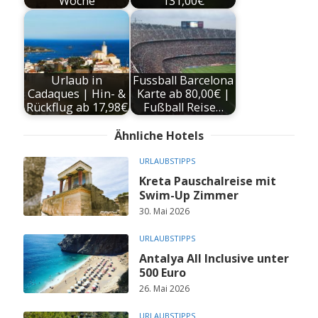
Woche
131,00€
Urlaub in
Fussball Barcelona
Cadaques | Hin- &
Karte ab 80,00€ |
Rückflug ab 17,98€
Fußball Reise…
Ähnliche Hotels
URLAUBSTIPPS
Kreta Pauschalreise mit
Swim-Up Zimmer
30. Mai 2026
URLAUBSTIPPS
Antalya All Inclusive unter
500 Euro
26. Mai 2026
URLAUBSTIPPS