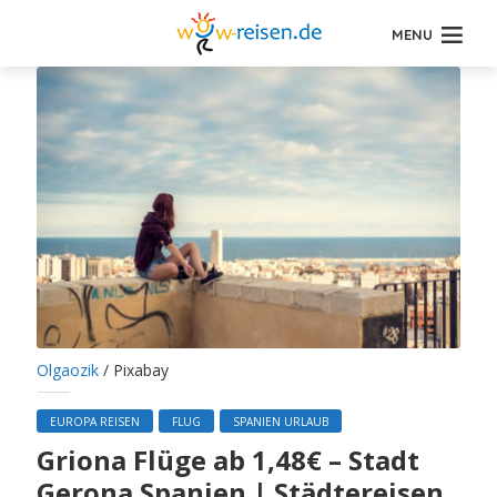
MENU
Olgaozik
/ Pixabay
EUROPA REISEN
FLUG
SPANIEN URLAUB
Griona Flüge ab 1,48€ – Stadt
Gerona Spanien | Städtereisen