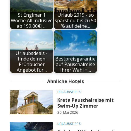
St Englmar 1
Urlaub 2019 - so
Woche All Inclusive
sparst du bis zu 50
ab 199,00€|…
% auf deine…
Urlaubsdeals -
finde deinen
Bestpreisgarantie
Frühbucher
auf Pauschalreise
Angebot für…
Ihrer Wahl +…
Ähnliche Hotels
URLAUBSTIPPS
Kreta Pauschalreise mit
Swim-Up Zimmer
30. Mai 2026
URLAUBSTIPPS