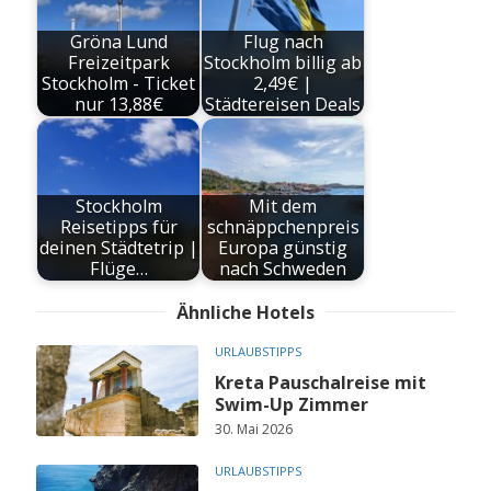
Gröna Lund
Flug nach
Freizeitpark
Stockholm billig ab
Stockholm - Ticket
2,49€ |
nur 13,88€
Städtereisen Deals
Stockholm
Mit dem
Reisetipps für
schnäppchenpreis
deinen Städtetrip |
Europa günstig
Flüge…
nach Schweden
Ähnliche Hotels
URLAUBSTIPPS
Kreta Pauschalreise mit
Swim-Up Zimmer
30. Mai 2026
URLAUBSTIPPS