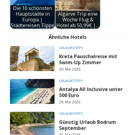
Die 10 schönsten
Hauptstädte in
Algarve Trip eine
Europa |
Woche Flug &
Städtereisen Tipps
Hotel ab 50,99€ |…
Ähnliche Hotels
URLAUBSTIPPS
Kreta Pauschalreise mit
Swim-Up Zimmer
30. Mai 2026
URLAUBSTIPPS
Antalya All Inclusive unter
500 Euro
26. Mai 2026
URLAUBSTIPPS
Günstig Urlaub Bodrum
September
25. Mai 2026