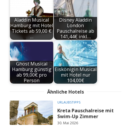
Aladdin Musical
Disney Aladdin
Hamburg mit Hotel
London
Tickets ab 59,00 €
Pauschalreise ab
…
141,44€ inkl.…
Ghost Musical
Hamburg günstig
Eiskönigin Musical
ab 99,00€ pro
mit Hotel nur
Person
104,00€
Ähnliche Hotels
URLAUBSTIPPS
Kreta Pauschalreise mit
Swim-Up Zimmer
30. Mai 2026