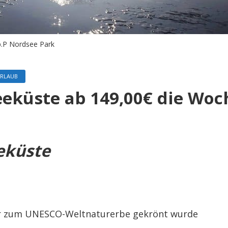
p.P Nordsee Park
URLAUB
eküste ab 149,00€ die Woc
eküste
er zum UNESCO-Weltnaturerbe gekrönt wurde