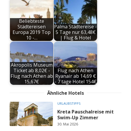
Beliebteste
Städtereisen
Palma Städtereise -
Europa 2019 Top
5 Tage nur 63,48€
10 -…
| Flug & Hotel
Akropolis Museum
Ticket ab 8,02€ -
Flug nach Athen
Flug nach Athen ab
Ryanair ab 14,69 €
15,67€
- 7 tage Hotel 154€
Ähnliche Hotels
URLAUBSTIPPS
Kreta Pauschalreise mit
Swim-Up Zimmer
30. Mai 2026