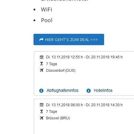
WiFi
Pool
HIER GEHT'S ZUM DEAL >>>