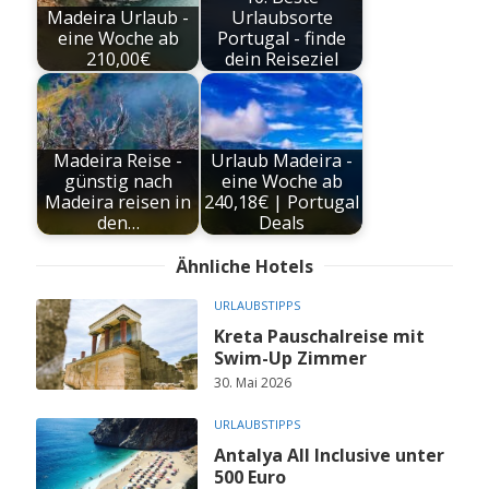
Madeira Urlaub -
Urlaubsorte
eine Woche ab
Portugal - finde
210,00€
dein Reiseziel
Madeira Reise -
Urlaub Madeira -
günstig nach
eine Woche ab
Madeira reisen in
240,18€ | Portugal
den…
Deals
Ähnliche Hotels
URLAUBSTIPPS
Kreta Pauschalreise mit
Swim-Up Zimmer
30. Mai 2026
URLAUBSTIPPS
Antalya All Inclusive unter
500 Euro