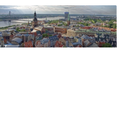
Flüge nach Riga – nur 5,00€ | Flug nach
Lettland
Lettland Urlaub – Flüge nach Riga Mittelalterliche Gebäude
überall im einzigartigem Jugendstil überzeugt.....