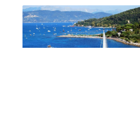
Flug nach Porto – ab 5,00€ hier buchen 
Billigflüge Portugal
Flug nach Porto Wer nach Porto reisen möchte um die
Kontraste an der Atlantikküste für sich zu entdecken sollte
sich.....