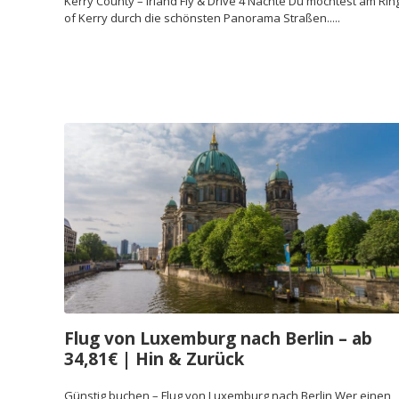
Kerry County – Irland Fly & Drive 4 Nächte Du möchtest am Rin
of Kerry durch die schönsten Panorama Straßen.....
Flug von Luxemburg nach Berlin – ab
34,81€ | Hin & Zurück
Günstig buchen – Flug von Luxemburg nach Berlin Wer einen