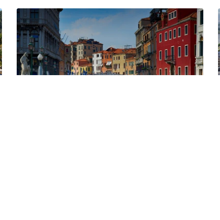
Flug nach Venedig 99% günstiger – ab
5,62€
|
Nur 5,62€ Flug nach Venedig So günstig geht Urlaub durch
Europa, Flüge nach Venedig ab 5,62€ ! Es gibt zahlreiche.....