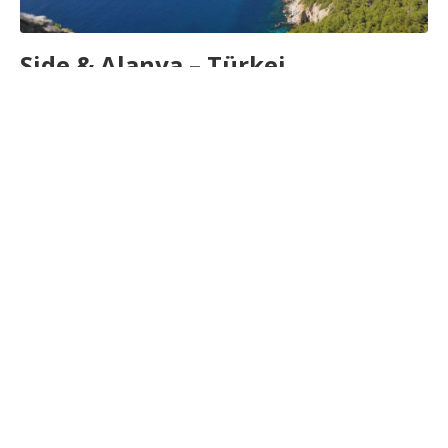
Side & Alanya – Türkei
Pauschalreise für nur 97,00€
Side & Alanya – Villa Sonata 4* Pauschalreise Sicher dir jetzt das
Unglaubliche Angebot nach Türkei für nur.....