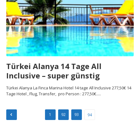
Türkei Alanya 14 Tage All
Inclusive – super günstig‎
Türkei Alanya La Finca Marina Hotel 14 tage All Inclusive 277,50€ 14
Tage Hotel , Flug, Transfer, pro Person : 277,50€.....
Seitennummerierung
1
92
93
94
der
Beiträge