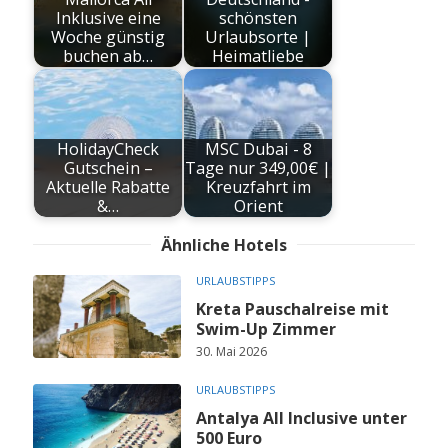
Inklusive eine
schönsten
Woche günstig
Urlaubsorte |
buchen ab…
Heimatliebe
HolidayCheck
MSC Dubai - 8
Gutschein –
Tage nur 349,00€ |
Aktuelle Rabatte
Kreuzfahrt im
&…
Orient
Ähnliche Hotels
URLAUBSTIPPS
Kreta Pauschalreise mit
Swim-Up Zimmer
30. Mai 2026
URLAUBSTIPPS
Antalya All Inclusive unter
500 Euro