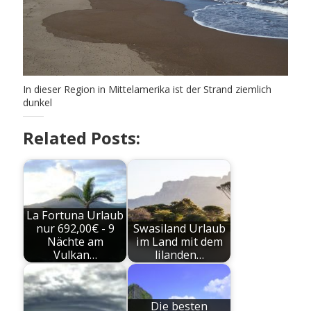
In dieser Region in Mittelamerika ist der Strand ziemlich
dunkel
Related Posts:
La Fortuna Urlaub
nur 692,00€ - 9
Swasiland Urlaub
Nächte am
im Land mit dem
Vulkan…
lilanden…
Die besten